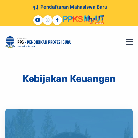
Pendaftaran Mahasiswa Baru
P
P
K
S
Kebijakan Keuangan