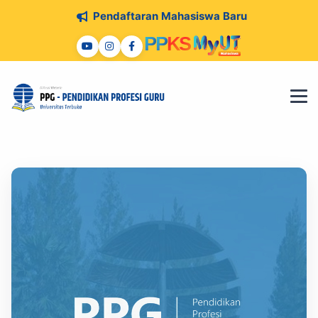
Pendaftaran Mahasiswa Baru
P
P
K
S